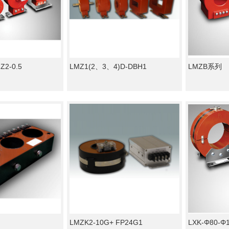
FZ2-0.5
LMZ1(2、3、4)D-DBH1
LMZB系列
LMZK2-10G+ FP24G1
LXK-Φ80-